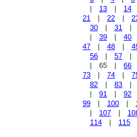
|
13
|
14
21
|
22
|
2
30
|
31
|
39
|
40
47
|
48
|
4
56
|
57
| 65 |
66
73
|
74
|
7
82
|
83
|
91
|
92
99
|
100
|
|
107
|
10
114
|
115