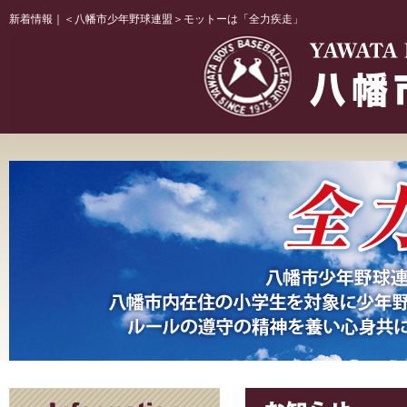
新着情報｜＜八幡市少年野球連盟＞モットーは「全力疾走」