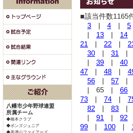
■該当件数1165
3
|
4
|
5
|
13
|
14
21
|
22
|
2
30
|
31
|
39
|
40
47
|
48
|
4
56
|
57
| 65 |
66
73
|
74
|
7
八幡市少年野球連盟
82
|
83
所属チーム
|
91
|
92
◆橋本クラブ
99
|
100
|
◆ポンズジュニア
◆美濃山ファイアーズ