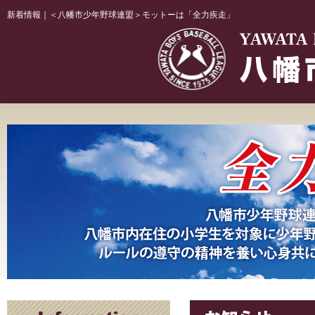
新着情報｜＜八幡市少年野球連盟＞モットーは「全力疾走」