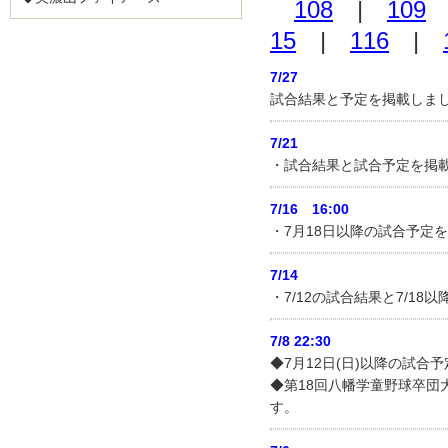
108
|
109
15
|
116
|
7/27
試合結果と予定を掲載しまし
7/21
・試合結果と試合予定を掲
7/16 16:00
・7月18日以降の試合予定
7/14
・7/12の試合結果と7/1
7/8 22:30
◆7月12日(日)以降の試
◆第18回八幡学童野球卒
す。