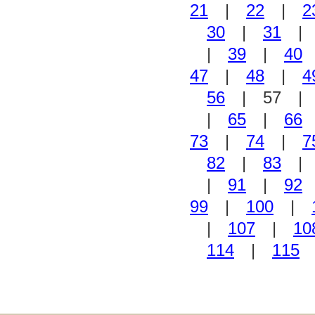
21
|
22
|
2
30
|
31
|
39
|
40
47
|
48
|
4
56
| 57 
|
65
|
66
73
|
74
|
7
82
|
83
|
91
|
92
99
|
100
|
|
107
|
10
114
|
115