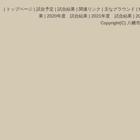
|
トップページ
|
試合予定
|
試合結果
|
関連リンク
|
主なグラウンド
|
果
|
2020年度 試合結果
|
2021年度 試合結果
|
2
Copyright(C) 八幡