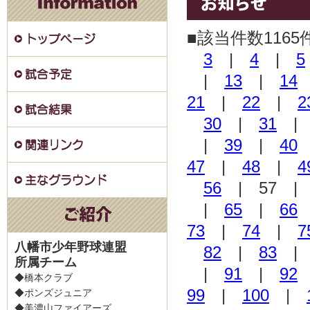
■該当件数1165
3
|
4
|
5
|
13
|
14
21
|
22
|
2
30
|
31
|
39
|
40
47
|
48
|
4
56
| 57 
|
65
|
66
73
|
74
|
7
八幡市少年野球連盟
82
|
83
所属チーム
|
91
|
92
◆橋本クラブ
99
|
100
|
◆ポンズジュニア
◆美濃山ファイアーズ