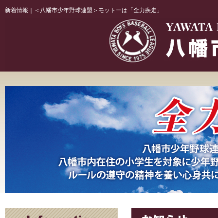
新着情報｜＜八幡市少年野球連盟＞モットーは「全力疾走」