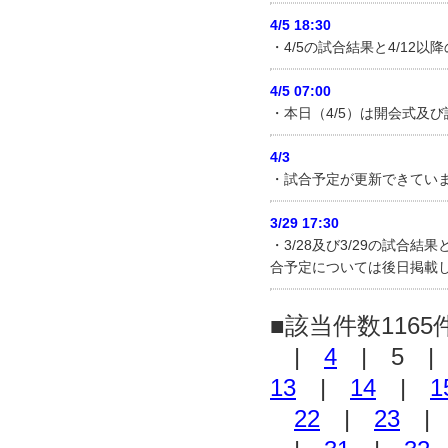
4/5 18:30
・4/5の試合結果と4/1
4/5 07:00
・本日（4/5）は開会式及
4/3
・試合予定が更新できてい
3/29 17:30
・3/28及び3/29の試合
合予定については後日掲載
■該当件数1165
|
4
| 5 
13
|
14
|
1
22
|
23