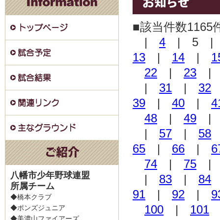
■該当件数1165
|
4
| 5 
13
|
14
|
1
22
|
23
|
31
|
32
39
|
40
|
4
48
|
49
|
57
|
58
65
|
66
|
6
74
|
75
八幡市少年野球連盟
|
83
|
84
所属チーム
91
|
92
|
9
◆橋本クラブ
100
|
101
◆ポンズジュニア
◆美濃山ファイアーズ