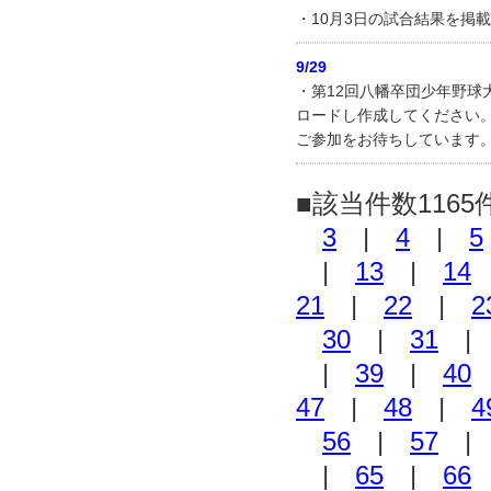
・10月3日の試合結果を掲
9/29
・第12回八幡卒団少年野
ロードし作成してください。
ご参加をお待ちしています
■該当件数1165
3
|
4
|
5
|
13
|
14
21
|
22
|
2
30
|
31
|
39
|
40
47
|
48
|
4
56
|
57
|
65
|
66