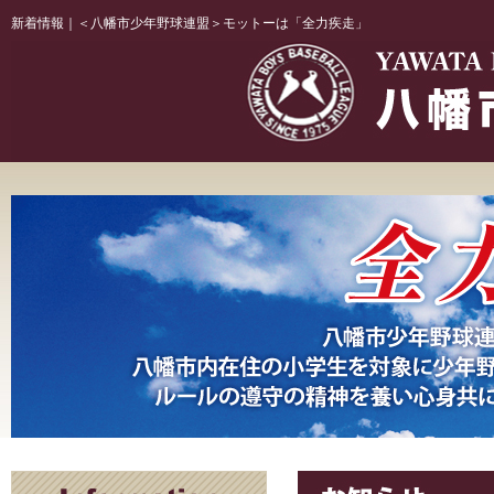
新着情報｜＜八幡市少年野球連盟＞モットーは「全力疾走」