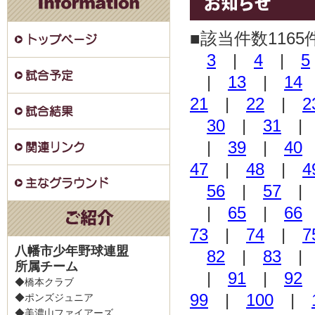
■該当件数1165
3
|
4
|
5
|
13
|
14
21
|
22
|
2
30
|
31
|
39
|
40
47
|
48
|
4
56
|
57
|
65
|
66
73
|
74
|
7
八幡市少年野球連盟
82
|
83
所属チーム
|
91
|
92
◆橋本クラブ
99
|
100
|
◆ポンズジュニア
◆美濃山ファイアーズ