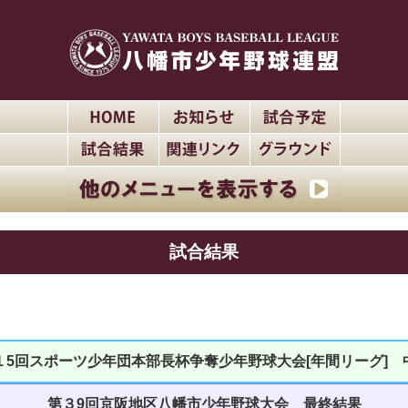
試合結果
１5回スポーツ少年団本部長杯争奪少年野球大会[年間リーグ] 
第３9回京阪地区八幡市少年野球大会 最終結果